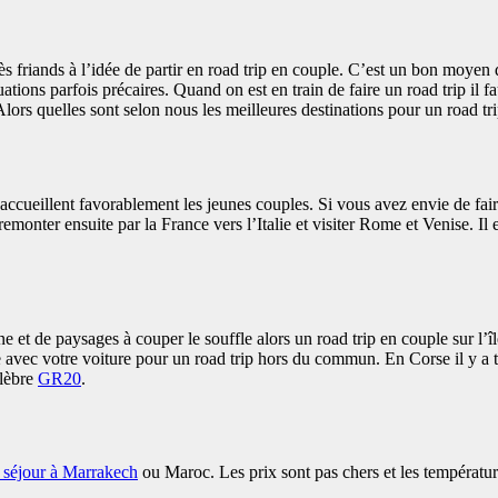
 friands à l’idée de partir en road trip en couple. C’est un bon moyen d’
ations parfois précaires. Quand on est en train de faire un road trip il f
. Alors quelles sont selon nous les meilleures destinations pour un road t
accueillent favorablement les jeunes couples. Si vous avez envie de fair
onter ensuite par la France vers l’Italie et visiter Rome et Venise. Il es
et de paysages à couper le souffle alors un road trip en couple sur l’île
 avec votre voiture pour un road trip hors du commun. En Corse il y a tell
élèbre
GR20
.
 séjour à Marrakech
ou Maroc. Les prix sont pas chers et les températur