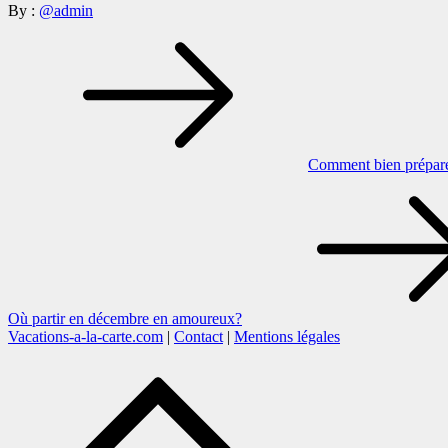
By :
@admin
Navigation
de
l’article
Comment bien prépare
Où partir en décembre en amoureux?
Vacations-a-la-carte.com
|
Contact
|
Mentions légales